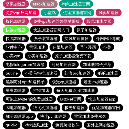
坚果加速器
tiktok加速器
狗急加速器官网
免费vqn外网加速
小蓝鸟
优途加速器官网
风驰加速器
旋风加速器
免费vps加速器外网苹果版
旋风加速度器
快连加速器
快连加速器官网入口
原子加速器
快鸭加速器
快柠檬加速器
旋风加速度器
外网网址导航
软件中心
雷霆加速
狂飙加速器
哔咔漫画
小美
小美vpn
小美加速器
原子加速器免费下载
电报telegeram加速器
河马加速官网
加速器梯子推荐
outline
小蓝鸟特推加速器
红海pro加速器
蚂蚁加速器
黑洞海外npv加速梯子
极光vp加速器
老王vn加速器
星星加速器
推特加速
每天免费2小时加速器
可以上twitter的免费加速器
BitzNet官网
快连加速器app
闪电加速器
纸飞机加速器
极光加速器
优途加速器官网
梯子加速器app
快连pvn加速器
雷霆加速免费永久
quickq
xfcc旋风加速
免费跨墙软件
国外上网加速器