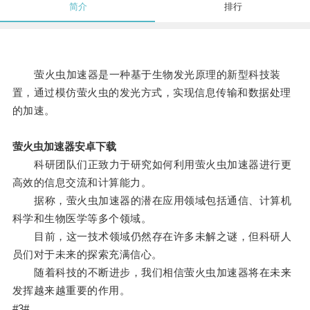
简介
排行
萤火虫加速器是一种基于生物发光原理的新型科技装
置，通过模仿萤火虫的发光方式，实现信息传输和数据处理
的加速。
萤火虫加速器安卓下载
科研团队们正致力于研究如何利用萤火虫加速器进行更
高效的信息交流和计算能力。
据称，萤火虫加速器的潜在应用领域包括通信、计算机
科学和生物医学等多个领域。
目前，这一技术领域仍然存在许多未解之谜，但科研人
员们对于未来的探索充满信心。
随着科技的不断进步，我们相信萤火虫加速器将在未来
发挥越来越重要的作用。
#3#