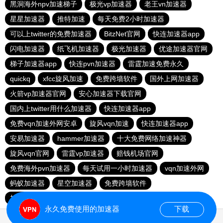
黑洞海外npv加速梯子
极光vp加速器
老王vn加速器
星星加速器
推特加速
每天免费2小时加速器
可以上twitter的免费加速器
BitzNet官网
快连加速器app
闪电加速器
纸飞机加速器
极光加速器
优途加速器官网
梯子加速器app
快连pvn加速器
雷霆加速免费永久
quickq
xfcc旋风加速
免费跨墙软件
国外上网加速器
火箭vp加速器官网
安心加速器下载官网
国内上twitter用什么加速器
快连加速器app
免费vqn加速外网安卓
旋风vqn加速
快连加速器app
安易加速器
hammer加速器
十大免费网络加速神器
旋风vqn官网
雷霆vp加速器
赔钱机场官网
免费海外pvn加速器
每天试用一小时加速器
vqn加速外网
蚂蚁加速器
星空加速器
免费跨墙软件
加速器试用两小时
永久免费使用的加速器
下载