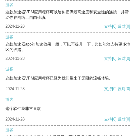
游客
这款加速器VPM应用程序可以给你提供最高速度和安全性的连接，并帮
助你在网络上自由移动。
2024-11-28
支持
[0]
反对
[0]
游客
这款加速器app的加速效果一般，可以再提升一下，比如能够支持更多地
区的线路。
2024-11-28
支持
[0]
反对
[0]
游客
这款加速器VPM应用程序已经为我们带来了无限的流畅体验。
2024-11-28
支持
[0]
反对
[0]
游客
这个软件我非常喜欢
2024-11-28
支持
[0]
反对
[0]
游客