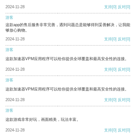
2024-11-28
支持
[0]
反对
[0]
游客
这款app的售后服务非常完善，遇到问题总是能够得到妥善解决，让我能
够放心购物。
2024-11-28
支持
[0]
反对
[0]
游客
这款加速器VPM应用程序可以给你提供全球覆盖和最高安全性的连接。
2024-11-28
支持
[0]
反对
[0]
游客
这款加速器VPM应用程序可以给你提供全球覆盖和最高安全性的连接。
2024-11-28
支持
[0]
反对
[0]
游客
这款游戏非常好玩，画面精美，玩法丰富。
2024-11-28
支持
[0]
反对
[0]