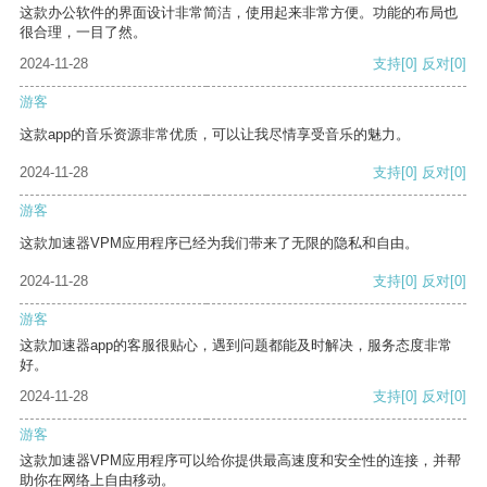
这款办公软件的界面设计非常简洁，使用起来非常方便。功能的布局也
很合理，一目了然。
2024-11-28
支持
[0]
反对
[0]
游客
这款app的音乐资源非常优质，可以让我尽情享受音乐的魅力。
2024-11-28
支持
[0]
反对
[0]
游客
这款加速器VPM应用程序已经为我们带来了无限的隐私和自由。
2024-11-28
支持
[0]
反对
[0]
游客
这款加速器app的客服很贴心，遇到问题都能及时解决，服务态度非常
好。
2024-11-28
支持
[0]
反对
[0]
游客
这款加速器VPM应用程序可以给你提供最高速度和安全性的连接，并帮
助你在网络上自由移动。