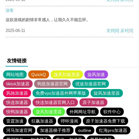
游客
这款游戏的剧情非常感人，让我久久不能忘怀。
2025-06-11
支持
[0]
反对
[0]
友情链接
网站地图
QuickQ
旋风加速度器
旋风加速
tiktok加速器
狗急加速器官网
优途加速器官网
风驰加速器
免费vps加速器外网苹果版
旋风加速度器
快连加速器
快连加速器官网入口
原子加速器
快鸭加速器
旋风加速度器
外网网址导航
软件中心
雷霆加速
狂飙加速器
哔咔漫画
原子加速器免费下载
河马加速官网
加速器梯子推荐
outline
红海pro加速器