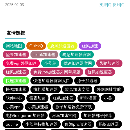
2025-02-03
支持
[0]
反对
[0]
友情链接
网站地图
QuickQ
旋风加速度器
旋风加速
坚果加速器
tiktok加速器
狗急加速器官网
免费vqn外网加速
小蓝鸟
优途加速器官网
风驰加速器
旋风加速器
免费vps加速器外网苹果版
旋风加速度器
快连加速器
快连加速器官网入口
原子加速器
快鸭加速器
快柠檬加速器
旋风加速度器
外网网址导航
软件中心
雷霆加速
狂飙加速器
哔咔漫画
小美
小美vpn
小美加速器
原子加速器免费下载
电报telegeram加速器
河马加速官网
加速器梯子推荐
outline
小蓝鸟特推加速器
红海pro加速器
蚂蚁加速器