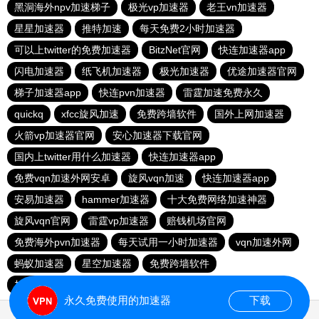
黑洞海外npv加速梯子
极光vp加速器
老王vn加速器
星星加速器
推特加速
每天免费2小时加速器
可以上twitter的免费加速器
BitzNet官网
快连加速器app
闪电加速器
纸飞机加速器
极光加速器
优途加速器官网
梯子加速器app
快连pvn加速器
雷霆加速免费永久
quickq
xfcc旋风加速
免费跨墙软件
国外上网加速器
火箭vp加速器官网
安心加速器下载官网
国内上twitter用什么加速器
快连加速器app
免费vqn加速外网安卓
旋风vqn加速
快连加速器app
安易加速器
hammer加速器
十大免费网络加速神器
旋风vqn官网
雷霆vp加速器
赔钱机场官网
免费海外pvn加速器
每天试用一小时加速器
vqn加速外网
蚂蚁加速器
星空加速器
免费跨墙软件
加速器试用两小时
永久免费使用的加速器
下载