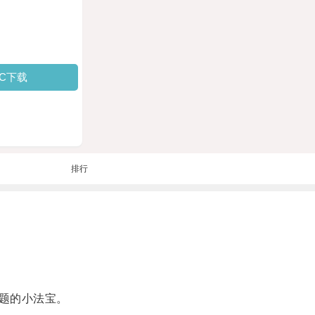
PC下载
排行
题的小法宝。