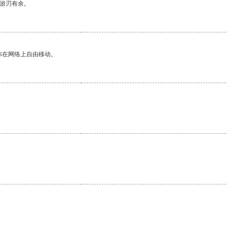
中游刃有余。
你在网络上自由移动。
。
。