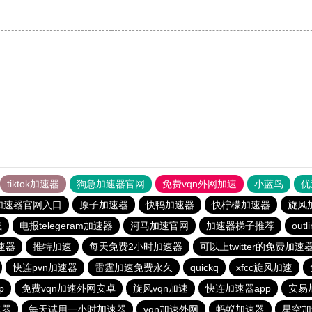
tiktok加速器
狗急加速器官网
免费vqn外网加速
小蓝鸟
优
加速器官网入口
原子加速器
快鸭加速器
快柠檬加速器
旋风
载
电报telegeram加速器
河马加速官网
加速器梯子推荐
outl
速器
推特加速
每天免费2小时加速器
可以上twitter的免费加速
快连pvn加速器
雷霆加速免费永久
quickq
xfcc旋风加速
p
免费vqn加速外网安卓
旋风vqn加速
快连加速器app
安易
速器
每天试用一小时加速器
vqn加速外网
蚂蚁加速器
星空加