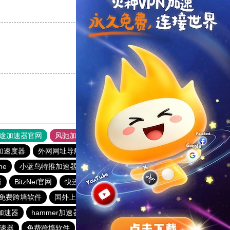
支持
[0]
反对
[0]
支持
[0]
反对
[0]
途加速器官网
风驰加速器
旋风加速器
加速度器
外网网址导航
软件中心
雷霆加速
狂飙加速器
ine
小蓝鸟特推加速器
红海pro加速器
蚂蚁加速器
器
BitzNet官网
快连加速器app
闪电加速器
免费跨墙软件
国外上网加速器
火箭vp加速器官网
加速器
hammer加速器
十大免费网络加速神器
速器
免费跨墙软件
加速器试用两小时