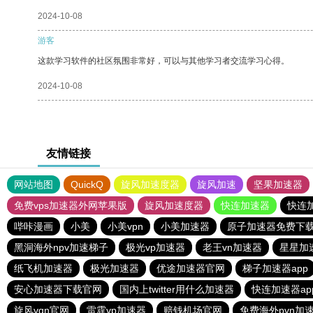
2024-10-08
游客
这款学习软件的社区氛围非常好，可以与其他学习者交流学习心得。
2024-10-08
友情链接
网站地图
QuickQ
旋风加速度器
旋风加速
坚果加速器
免费vps加速器外网苹果版
旋风加速度器
快连加速器
快连
哔咔漫画
小美
小美vpn
小美加速器
原子加速器免费下
黑洞海外npv加速梯子
极光vp加速器
老王vn加速器
星星加
纸飞机加速器
极光加速器
优途加速器官网
梯子加速器app
安心加速器下载官网
国内上twitter用什么加速器
快连加速器ap
旋风vqn官网
雷霆vp加速器
赔钱机场官网
免费海外pvn加