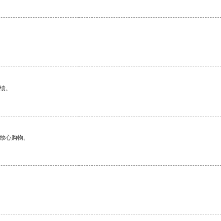
绩。
够放心购物。
。