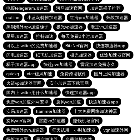
电报telegeram加速器
河马加速官网
加速器梯子推荐
outline
小蓝鸟特推加速器
红海pro加速器
蚂蚁加速器
黑洞海外npv加速梯子
极光vp加速器
老王vn加速器
星星加速器
推特加速
每天免费2小时加速器
可以上twitter的免费加速器
BitzNet官网
快连加速器app
闪电加速器
纸飞机加速器
极光加速器
优途加速器官网
梯子加速器app
快连pvn加速器
雷霆加速免费永久
quickq
xfcc旋风加速
免费跨墙软件
国外上网加速器
火箭vp加速器官网
安心加速器下载官网
国内上twitter用什么加速器
快连加速器app
免费vqn加速外网安卓
旋风vqn加速
快连加速器app
安易加速器
hammer加速器
十大免费网络加速神器
旋风vqn官网
雷霆vp加速器
赔钱机场官网
免费海外pvn加速器
每天试用一小时加速器
vqn加速外网
蚂蚁加速器
星空加速器
免费跨墙软件