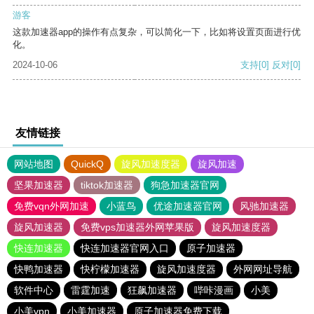
游客
这款加速器app的操作有点复杂，可以简化一下，比如将设置页面进行优
化。
2024-10-06
支持
[0]
反对
[0]
友情链接
网站地图
QuickQ
旋风加速度器
旋风加速
坚果加速器
tiktok加速器
狗急加速器官网
免费vqn外网加速
小蓝鸟
优途加速器官网
风驰加速器
旋风加速器
免费vps加速器外网苹果版
旋风加速度器
快连加速器
快连加速器官网入口
原子加速器
快鸭加速器
快柠檬加速器
旋风加速度器
外网网址导航
软件中心
雷霆加速
狂飙加速器
哔咔漫画
小美
小美vpn
小美加速器
原子加速器免费下载