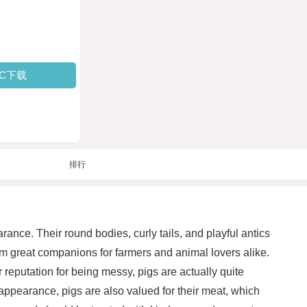
PC下载
排行
ance. Their round bodies, curly tails, and playful antics
em great companions for farmers and animal lovers alike.
 reputation for being messy, pigs are actually quite
e appearance, pigs are also valued for their meat, which