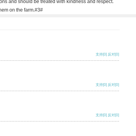
tions and should be treated with kindness and respect.
them on the farm.#3#
支持
[0]
反对
[0]
支持
[0]
反对
[0]
支持
[0]
反对
[0]