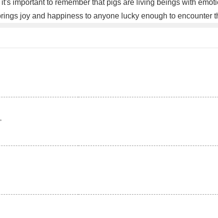
it's important to remember that pigs are living beings with emo
 brings joy and happiness to anyone lucky enough to encounter 
。
。