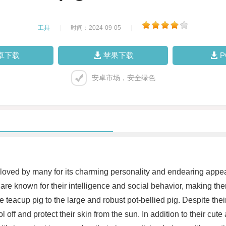
工具
|
时间：2024-09-05
|
卓下载
苹果下载
安卓市场，安全绿色
loved by many for its charming personality and endearing appear
 are known for their intelligence and social behavior, making th
 teacup pig to the large and robust pot-bellied pig. Despite their
 off and protect their skin from the sun. In addition to their cut