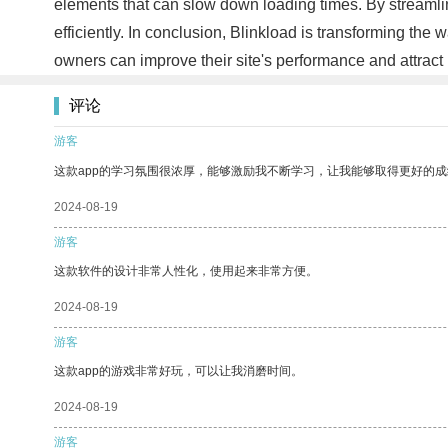
elements that can slow down loading times. By streamli
efficiently. In conclusion, Blinkload is transforming th
owners can improve their site's performance and attract
评论
游客
这款app的学习氛围很浓厚，能够激励我不断学习，让我能够取得更好的成
2024-08-19
游客
这款软件的设计非常人性化，使用起来非常方便。
2024-08-19
游客
这款app的游戏非常好玩，可以让我消磨时间。
2024-08-19
游客