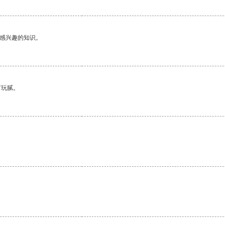
己感兴趣的知识。
有玩腻。