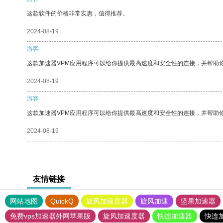
这款软件的价格非常实惠，值得推荐。
2024-08-19
游客
这款加速器VPM应用程序可以给你提供最高速度和安全性的连接，并帮助
2024-08-19
游客
这款加速器VPM应用程序可以给你提供最高速度和安全性的连接，并帮助
2024-08-19
友情链接
网站地图
QuickQ
旋风加速度器
旋风加速
坚果加速器
免费vps加速器外网苹果版
旋风加速度器
快连加速器
快连