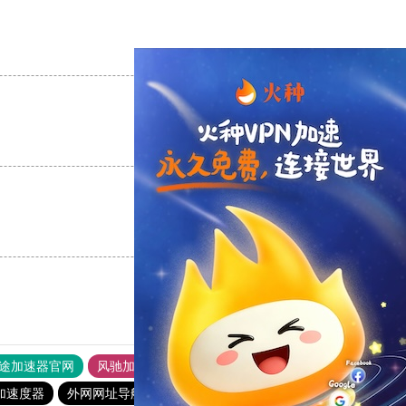
支持
[0]
反对
[0]
支持
[0]
反对
[0]
支持
[0]
反对
[0]
途加速器官网
风驰加速器
旋风加速器
加速度器
外网网址导航
软件中心
雷霆加速
狂飙加速器