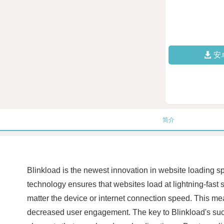
安
简介
Blinkload is the newest innovation in website loading 
technology ensures that websites load at lightning-fast
matter the device or internet connection speed. This mea
decreased user engagement. The key to Blinkload's succe