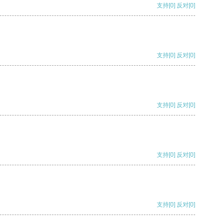
支持
[0]
反对
[0]
支持
[0]
反对
[0]
支持
[0]
反对
[0]
支持
[0]
反对
[0]
支持
[0]
反对
[0]