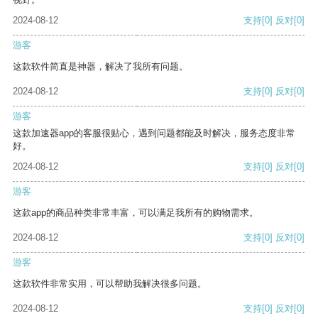
2024-08-12
支持
[0]
反对
[0]
游客
这款软件简直是神器，解决了我所有问题。
2024-08-12
支持
[0]
反对
[0]
游客
这款加速器app的客服很贴心，遇到问题都能及时解决，服务态度非常
好。
2024-08-12
支持
[0]
反对
[0]
游客
这款app的商品种类非常丰富，可以满足我所有的购物需求。
2024-08-12
支持
[0]
反对
[0]
游客
这款软件非常实用，可以帮助我解决很多问题。
2024-08-12
支持
[0]
反对
[0]