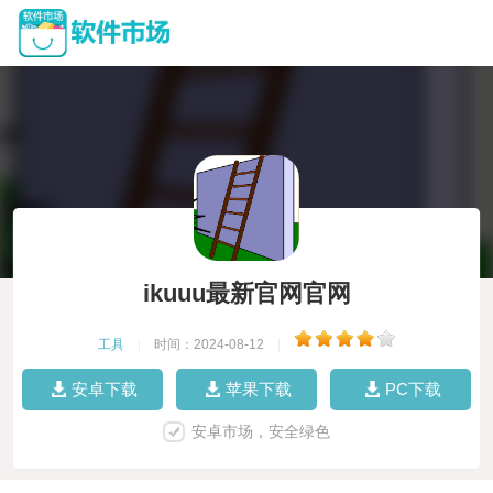
ikuuu最新官网官网
工具
|
时间：2024-08-12
|
安卓下载
苹果下载
PC下载
安卓市场，安全绿色