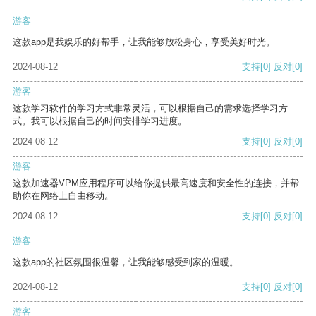
游客
这款app是我娱乐的好帮手，让我能够放松身心，享受美好时光。
2024-08-12
支持
[0]
反对
[0]
游客
这款学习软件的学习方式非常灵活，可以根据自己的需求选择学习方
式。我可以根据自己的时间安排学习进度。
2024-08-12
支持
[0]
反对
[0]
游客
这款加速器VPM应用程序可以给你提供最高速度和安全性的连接，并帮
助你在网络上自由移动。
2024-08-12
支持
[0]
反对
[0]
游客
这款app的社区氛围很温馨，让我能够感受到家的温暖。
2024-08-12
支持
[0]
反对
[0]
游客