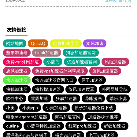
2024-08-11
支持
[0]
反对
[0]
友情链接
网站地图
QuickQ
旋风加速度器
旋风加速
坚果加速器
tiktok加速器
狗急加速器官网
免费vqn外网加速
小蓝鸟
优途加速器官网
风驰加速器
旋风加速器
免费vps加速器外网苹果版
旋风加速度器
快连加速器
快连加速器官网入口
原子加速器
快鸭加速器
快柠檬加速器
旋风加速度器
外网网址导航
软件中心
雷霆加速
狂飙加速器
哔咔漫画
瑞乐小说
小美
小美vpn
小美加速器
原子加速器免费下载
电报telegeram加速器
河马加速官网
加速器梯子推荐
outline
小蓝鸟特推加速器
红海pro加速器
蚂蚁加速器
黑洞海外npv加速梯子
极光vp加速器
老王vn加速器