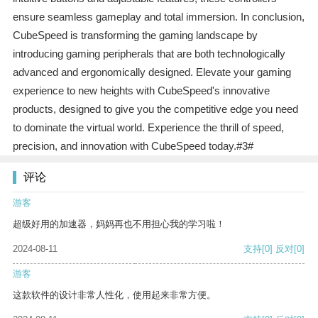
ensure seamless gameplay and total immersion. In conclusion,
CubeSpeed is transforming the gaming landscape by
introducing gaming peripherals that are both technologically
advanced and ergonomically designed. Elevate your gaming
experience to new heights with CubeSpeed's innovative
products, designed to give you the competitive edge you need
to dominate the virtual world. Experience the thrill of speed,
precision, and innovation with CubeSpeed today.#3#
评论
游客
超级好用的加速器，妈妈再也不用担心我的学习啦！
2024-08-11
支持
[0]
反对
[0]
游客
这款软件的设计非常人性化，使用起来非常方便。