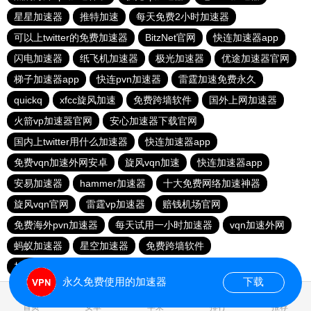
星星加速器
推特加速
每天免费2小时加速器
可以上twitter的免费加速器
BitzNet官网
快连加速器app
闪电加速器
纸飞机加速器
极光加速器
优途加速器官网
梯子加速器app
快连pvn加速器
雷霆加速免费永久
quickq
xfcc旋风加速
免费跨墙软件
国外上网加速器
火箭vp加速器官网
安心加速器下载官网
国内上twitter用什么加速器
快连加速器app
免费vqn加速外网安卓
旋风vqn加速
快连加速器app
安易加速器
hammer加速器
十大免费网络加速神器
旋风vqn官网
雷霆vp加速器
赔钱机场官网
免费海外pvn加速器
每天试用一小时加速器
vqn加速外网
蚂蚁加速器
星空加速器
免费跨墙软件
加速器试用两小时
永久免费使用的加速器
下载
0.017170s
首页
安卓
苹果
排行
推荐