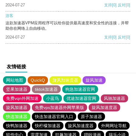
2024-07-27
支持
[0]
反对
[0]
游客
这款加速器VPM应用程序可以给你提供最高速度和安全性的连接，并帮
助你在网络上自由移动。
2024-07-27
支持
[0]
反对
[0]
友情链接
网站地图
QuickQ
旋风加速度器
旋风加速
坚果加速器
tiktok加速器
狗急加速器官网
免费vqn外网加速
小蓝鸟
优途加速器官网
风驰加速器
旋风加速器
免费vps加速器外网苹果版
旋风加速度器
快连加速器
快连加速器官网入口
原子加速器
快鸭加速器
快柠檬加速器
旋风加速度器
外网网址导航
软件中心
雷霆加速
狂飙加速器
哔咔漫画
瑞乐小说