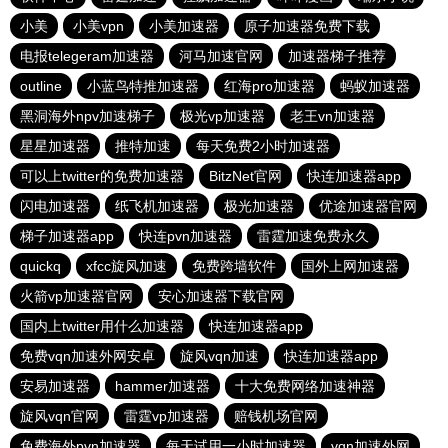
小美
小美vpn
小美加速器
原子加速器免费下载
电报telegeram加速器
河马加速官网
加速器梯子推荐
outline
小蓝鸟特推加速器
红海pro加速器
蚂蚁加速器
黑洞海外npv加速梯子
极光vp加速器
老王vn加速器
星星加速器
推特加速
每天免费2小时加速器
可以上twitter的免费加速器
BitzNet官网
快连加速器app
闪电加速器
纸飞机加速器
极光加速器
优途加速器官网
梯子加速器app
快连pvn加速器
雷霆加速免费永久
quickq
xfcc旋风加速
免费跨墙软件
国外上网加速器
火箭vp加速器官网
安心加速器下载官网
国内上twitter用什么加速器
快连加速器app
免费vqn加速外网安卓
旋风vqn加速
快连加速器app
安易加速器
hammer加速器
十大免费网络加速神器
旋风vqn官网
雷霆vp加速器
赔钱机场官网
免费海外pvn加速器
每天试用一小时加速器
vqn加速外网