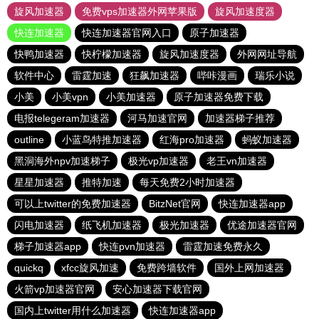
旋风加速器
免费vps加速器外网苹果版
旋风加速度器
快连加速器
快连加速器官网入口
原子加速器
快鸭加速器
快柠檬加速器
旋风加速度器
外网网址导航
软件中心
雷霆加速
狂飙加速器
哔咔漫画
瑞乐小说
小美
小美vpn
小美加速器
原子加速器免费下载
电报telegeram加速器
河马加速官网
加速器梯子推荐
outline
小蓝鸟特推加速器
红海pro加速器
蚂蚁加速器
黑洞海外npv加速梯子
极光vp加速器
老王vn加速器
星星加速器
推特加速
每天免费2小时加速器
可以上twitter的免费加速器
BitzNet官网
快连加速器app
闪电加速器
纸飞机加速器
极光加速器
优途加速器官网
梯子加速器app
快连pvn加速器
雷霆加速免费永久
quickq
xfcc旋风加速
免费跨墙软件
国外上网加速器
火箭vp加速器官网
安心加速器下载官网
国内上twitter用什么加速器
快连加速器app